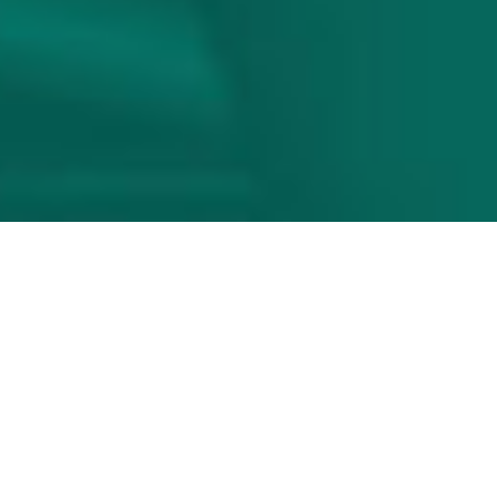
A CORRIDA
A Corrida Pedestre Bom Jesus de Cuiabá está
inserida na agenda nacional da Confederação
Brasileira de Atletismo, criada pelo decreto Nº
1.426 de 03/04/1986 é realizada pela prefeitura de
Cuiabá por meio da Secretaria Municipal de